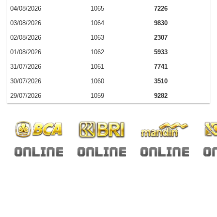
04/08/2026
1065
7226
03/08/2026
1064
9830
02/08/2026
1063
2307
01/08/2026
1062
5933
31/07/2026
1061
7741
30/07/2026
1060
3510
29/07/2026
1059
9282