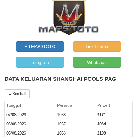
FB MAPSTOTO
Link Lomba
Telegram
Whatsapp
DATA KELUARAN SHANGHAI POOLS PAGI
← Kembali
Tanggal
Periode
Prize 1
07/08/2026
1068
9171
06/08/2026
1067
4034
05/08/2026
1066
2109